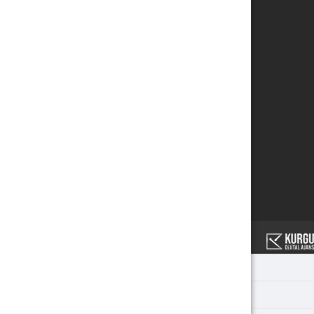
Saç Uzatma
Erkekler İçin Güzellik Hizmetleri
Manikür/Pedikür
İpek Kirpikler
Kirpik/Kaş Laminasyonu
Ağda
Zayıflama Makineleri
ÇALIŞMA SAATLERİ
:
Pazartesi - Pazar 10:00- 19:00
Copyright © 2023
Home
Location