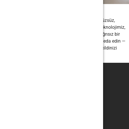
Diyot Lazer
D’emel Beauty
‘nin “Diyot Lazer” Epilasyonuyla pürüzsüz,
tüysüz bir cilt artık mümkün. Gelişmiş diyot lazer teknolojimiz,
istenmeyen tüyler için güvenli, etkili ve neredeyse ağrısız bir
çözüm sunar. Tıraş bıçaklarına ve ağda yapmaya veda edin —
uzman teknisyenlerimiz tüy köklerini hedef alarak cildinizi
dayanılmaz derecede pürüzsüz hale getirir.
Bizi takip edin!