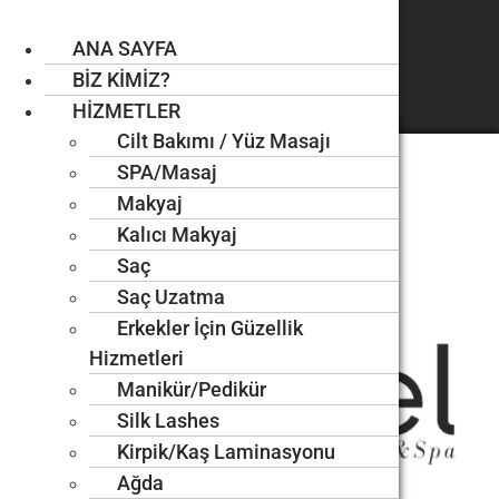
İçeriğe
+90 212 302 77 31
atla
EN
ANA SAYFA
ANA SAYFA
TR
BİZ KİMİZ?
BİZ KİMİZ?
FA
HİZMETLER
HİZMETLER
Instagram
Cilt Bakımı / Yüz Masajı
Cilt Bakımı / Yüz Masajı
SPA/Masaj
SPA/Masaj
Makyaj
Makyaj
Kalıcı Makyaj
Kalıcı Makyaj
Saç
Saç
Saç Uzatma
Saç Uzatma
Erkekler İçin Güzellik
Erkekler İçin Güzellik
Hizmetleri
Hizmetleri
Manikür/Pedikür
Manikür/Pedikür
Silk Lashes
Silk Lashes
Kirpik/Kaş Laminasyonu
Kirpik/Kaş Laminasyonu
Ağda
Ağda